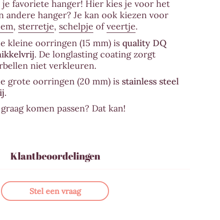
 je favoriete hanger! Hier kies je voor het
en andere hanger? Je kan ook kiezen voor
oem
,
sterretje
,
schelpje
of
veertje
.
de kleine oorringen (15 mm) is
quality DQ
l
ikkelvrij
. De longlasting coating zorgt
bellen niet verkleuren.
de grote oorringen (20 mm) is
stainless steel
ij
.
n graag komen passen? Dat kan!
Klantbeoordelingen
Stel een vraag