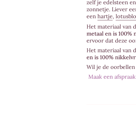
zelf je edelsteen en
}}
zonnetje. Liever e
</span>
een
hartje
,
lotusbl
in
winkelwagen",
Het materiaal van 
"decrease"=>"Aanta
metaal en is 100% n
verminderen
ervoor dat deze oor
voor
Het materiaal van 
{{
en is 100% nikkelvr
product
}}"}
Wil je de oorbelle
Maak een afspraak