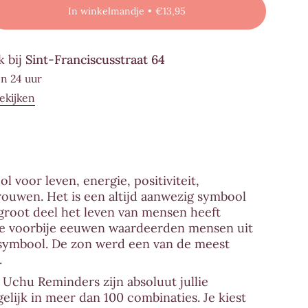
Te
In winkelmandje
€13,95
og
lheid
en
k bij
Sint-Franciscusstraat 64
len
en 24 uur
Minimum
ekijken
ders"
Maximum
l voor leven, energie, positiviteit,
rouwen. Het is een altijd aanwezig symbool
 groot deel het leven van mensen heeft
de voorbije eeuwen waardeerden mensen uit
 symbool. De zon werd een van de meest
.
 Uchu Reminders zijn absoluut jullie
gelijk in meer dan 100 combinaties. Je kiest