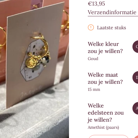
Normale
€13,95
prijs
Verzendinformatie 
Laatste stuks
Welke kleur
zou je willen?
Goud
Welke maat
zou je willen?
15 mm
Welke
A
edelsteen zou
je willen?
Amethist (paars)