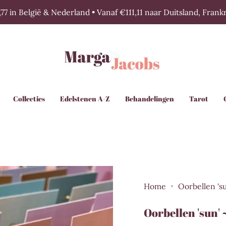
77 in België & Nederland • Vanaf €111,11 naar Duitsland, Fran
Collecties
Edelstenen A-Z
Behandelingen
Tarot
Home
Oorbellen 's
Oorbellen 'sun'