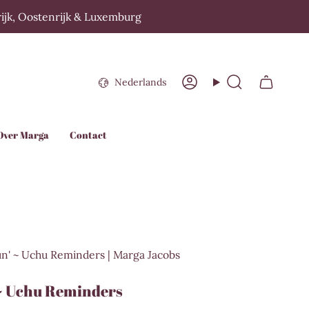
krijk, Oostenrijk & Luxemburg
Taal
Nederlands
Account
Zoeken
Over Marga
Contact
un' ~ Uchu Reminders | Marga Jacobs
 ~ Uchu Reminders