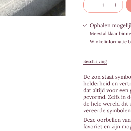
{"multiples_of"=>"
bestellen
Aantal
Verho
verminderen
de
per
voor
hoevee
Oorbellen
knopp
{{
&#39;sun&#39;
-
Ophalen mogelij
quantity
~
Oorbel
Uchu
'sun'
}}",
Meestal klaar binn
Reminders
~
Uchu
"minimum_of"=>"
Winkelinformatie b
Remin
{{
quantity
}}",
Beschrijving
"maximum_of"=>"
{{
De zon staat symboo
quantity
helderheid en vert
}}",
dat altijd voor een
"in_cart_html"=>"
gevormd. Zelfs in 
<span
de hele wereld dit
class=\"quantity-
vereerde symbolen
cart\">
Deze oorbellen van
{{
favoriet en zijn mo
quantity