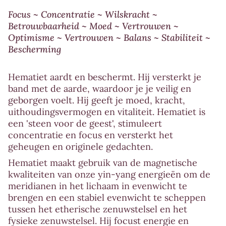
{{
Focus ~ Concentratie ~ Wilskracht ~
quantity
Betrouwbaarheid ~ Moed ~ Vertrouwen ~
}}
Optimisme ~ Vertrouwen ~ Balans ~ Stabiliteit ~
</span>
Bescherming
in
winkelwagen",
Hematiet aardt en beschermt. Hij versterkt je
"decrease"=>"Aantal
band met de aarde, waardoor je je veilig en
verminderen
geborgen voelt. Hij geeft je moed, kracht,
voor
uithoudingsvermogen en vitaliteit. Hematiet is
{{
een 'steen voor de geest', stimuleert
product
concentratie en focus en versterkt het
}}"}
geheugen en originele gedachten.
Hematiet maakt gebruik van de magnetische
kwaliteiten van onze yin-yang energieën om de
meridianen in het lichaam in evenwicht te
brengen en een stabiel evenwicht te scheppen
tussen het etherische zenuwstelsel en het
fysieke zenuwstelsel. Hij focust energie en