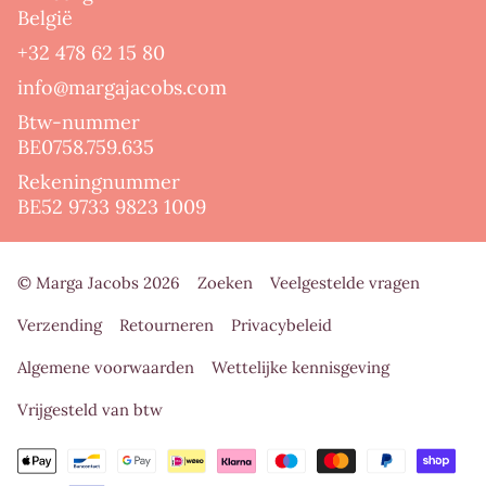
België
+32 478 62 15 80
info@margajacobs.com
Btw-nummer
BE0758.759.635
Rekeningnummer
BE52 9733 9823 1009
© Marga Jacobs 2026
Zoeken
Veelgestelde vragen
Verzending
Retourneren
Privacybeleid
Algemene voorwaarden
Wettelijke kennisgeving
Vrijgesteld van btw