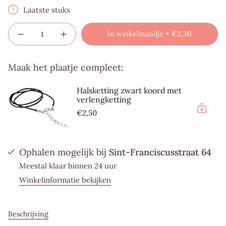
Laatste stuks
{"multiples_of"=>"Te
In winkelmandje
€2,30
Aantal
Verhoog
bestellen
verminderen
de
per
voor
hoeveelheid
Hematiet
knoppen
{{
edelsteen
-
Maak het plaatje compleet:
hanger
Hematiet
quantity
hart
edelsteen
}}",
|
hanger
Halsketting zwart koord met
20
hart
"minimum_of"=>"Minimum
verlengketting
mm
|
20
{{
€2,50
mm"
quantity
}}",
"maximum_of"=>"Maximum
Ophalen mogelijk bij
Sint-Franciscusstraat 64
{{
Meestal klaar binnen 24 uur
quantity
}}",
Winkelinformatie bekijken
"in_cart_html"=>"
<span
class=\"quantity-
Beschrijving
cart\">